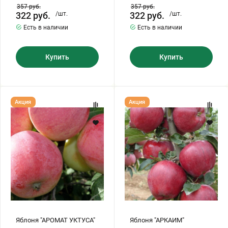
357
руб.
357
руб.
322
руб.
/шт.
322
руб.
/шт.
Есть в наличии
Есть в наличии
Купить
Купить
Яблоня
Яблоня
Акция
Акция
"АРОМАТ
"АРКАИМ"
УКТУСА"
Яблоня "АРОМАТ УКТУСА"
Яблоня "АРКАИМ"