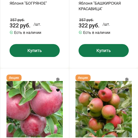
Яблоня "БОГРЯНОЕ"
Яблоня "БАШКИРСКАЯ
КРАСАВИЦА"
357
руб.
357
руб.
322
руб.
/шт.
322
руб.
/шт.
Есть в наличии
Есть в наличии
Купить
Купить
Яблоня
Яблоня
Акция
Акция
"БЕЛОРУССКОЕ
"БЕЛОРУССКОЕ
МАЛИНОВОЕ"
СЛАДКОЕ"