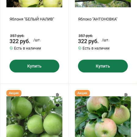
Яблоня "БЕЛЫЙ НАЛИВ"
Яблоко "АНТОНОВКА"
357
руб.
357
руб.
322
руб.
/шт.
322
руб.
/шт.
Есть в наличии
Есть в наличии
Купить
Купить
Яблоня
Яблоня
Акция
Акция
"СЕМЕРЕНКО"
"БОГАТЫРЬ"