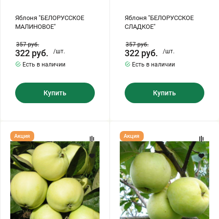
Яблоня "БЕЛОРУССКОЕ
Яблоня "БЕЛОРУССКОЕ
МАЛИНОВОЕ"
СЛАДКОЕ"
357
руб.
357
руб.
322
руб.
/шт.
322
руб.
/шт.
Есть в наличии
Есть в наличии
Купить
Купить
Яблоня
Яблоко
Акция
Акция
"БЕЛЫЙ
"АНТОНОВКА"
НАЛИВ"