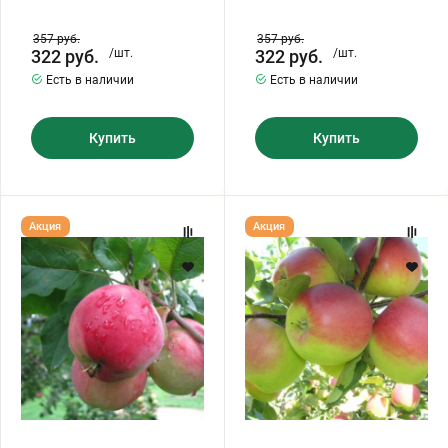
357
руб.
357
руб.
322
руб.
/шт.
322
руб.
/шт.
Есть в наличии
Есть в наличии
Купить
Купить
Яблоня
Яблоня
Акция
Акция
"БОГРЯНОЕ"
"БАШКИРСКАЯ
КРАСАВИЦА"