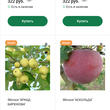
322
руб.
/шт.
322
руб.
/шт.
Есть в наличии
Есть в наличии
Купить
Купить
Яблоня
Яблоня
Акция
Акция
"АРКАД
"АСКОЛЬДА"
БИРЮКОВА"
Яблоня "АРКАД
Яблоня "АСКОЛЬДА"
БИРЮКОВА"