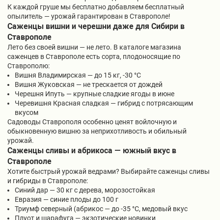
К каждой груше мы бесплатно добавляем бесплатный
опылитель — урожай гарантирован в Ставрополе!
Саженцы вишни и черешни даже для Сибири в
Ставрополе
Лето без своей вишни — не лето. В каталоге магазина
саженцев в Ставрополе есть сорта, плодоносящие по
Ставрополю:
Вишня Владимирская — до 15 кг, -30 °C
Вишня Жуковская — не трескается от дождей
Черешня Ипуть — крупные сладкие ягоды в июне
Черевишня Красная сладкая — гибрид с потрясающим
вкусом
Садоводы Ставрополя особенно ценят войлочную и
обыкновенную вишню за неприхотливость и обильный
урожай.
Саженцы сливы и абрикоса — южный вкус в
Ставрополе
Хотите быстрый урожай ведрами? Выбирайте саженцы сливы
и гибриды в Ставрополе:
Синий дар — 30 кг с дерева, морозостойкая
Евразия — синие плоды до 100 г
Триумф северный (абрикос — до -35 °C, медовый вкус
Плуот и шарафуга — экзотические новинки