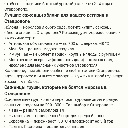
чтобы вы получили богатый урожай уже через 2–4 года в
Ставрополе.
Лучшие саженцы яблони для вашего региона в
Ставрополе
Яблоня — королева любого сада. Хотите купить саженцы
яблони онлайн в Ставрополе? Рекомендуем морозостойкие и
иммунные сорта:
Антоновка обыкновенная — до 200 кг с дерева, -40 °C
Мельба — ранняя, медово-сладкая
Иммунная — не болеет паршой, крупные плоды с румянцем
Московское ожерелье (колонновидная) — компактная,
идеальна для маленьких участков Ставрополя
Колонновидные яблони особенно любят жители Ставрополя:
вдоль дорожек или вместо забора — и уже на второй год ведра
ароматных яблок.
Саженцы груши, которые не боятся морозов в
Ставрополе
Современные груши легко переносят суровые зимы и радуют
сочными плодами по 200–300 г. Топ-выбор в Ставрополе:
Лада — ранняя, самоплодная
Чижовская — проверенный сорт для средней полосы
Северянка — переживает -38 °C и плодоносит на 3-й год
Память Яковлева — хранится до января