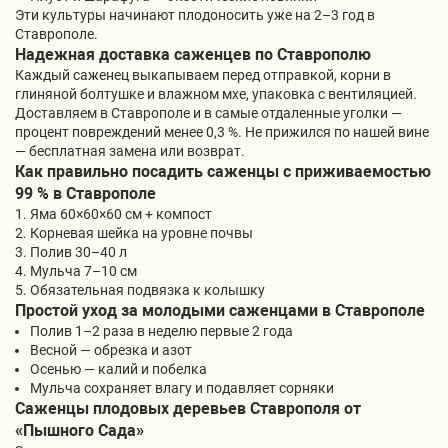
Эти культуры начинают плодоносить уже на 2–3 год в
Ставрополе.
Надежная доставка саженцев по Ставрополю
Каждый саженец выкапываем перед отправкой, корни в
глиняной болтушке и влажном мхе, упаковка с вентиляцией.
Доставляем в Ставрополе и в самые отдаленные уголки —
процент повреждений менее 0,3 %. Не прижился по нашей вине
— бесплатная замена или возврат.
Как правильно посадить саженцы с приживаемостью
99 % в Ставрополе
Яма 60×60×60 см + компост
Корневая шейка на уровне почвы
Полив 30–40 л
Мульча 7–10 см
Обязательная подвязка к колышку
Простой уход за молодыми саженцами в Ставрополе
Полив 1–2 раза в неделю первые 2 года
Весной — обрезка и азот
Осенью — калий и побелка
Мульча сохраняет влагу и подавляет сорняки
Саженцы плодовых деревьев Ставрополя от
«Пышного Сада»