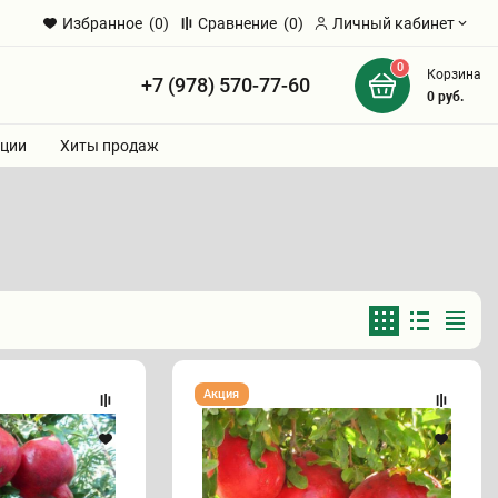
Избранное
(0)
Сравнение
(0)
Личный кабинет
0
Корзина
+7 (978) 570-77-60
и
0
руб.
ции
Хиты продаж
Гранат
Акция
"АК-
ДОНА"