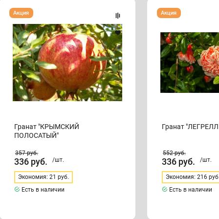
Гранат
Гранат
Акция
Акция
"КРЫМСКИЙ
"ЛЕГРЕЛЛЕ"
ПОЛОСАТЫЙ"
Гранат "КРЫМСКИЙ
Гранат "ЛЕГРЕЛЛ
ПОЛОСАТЫЙ"
357
руб.
552
руб.
336
руб.
/шт.
336
руб.
/шт.
Экономия: 21 руб.
Экономия: 216 руб
Есть в наличии
Есть в наличии