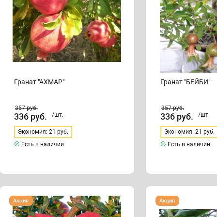
Гранат "АХМАР"
Гранат "БЕЙБИ"
357
руб.
357
руб.
336
руб.
/шт.
336
руб.
/шт.
Экономия: 21 руб.
Экономия: 21 руб.
Есть в наличии
Есть в наличии
Гранат"ВОСТОЧНЫЙ"
Гранат
Акция
Акция
"ВОСЬМОЙ
ШАР"