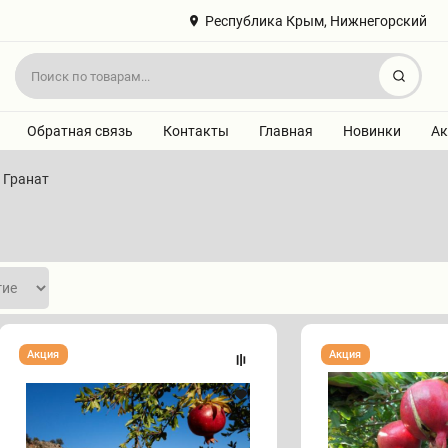
Республика Крым, Нижнегорский
Найт
Обратная связь
Контакты
Главная
Новинки
Ак
Гранат
Гранат
Гранат
Акция
Акция
"РЕД
"АЗИАТСКИЙ"
ЛОУФАНИ"