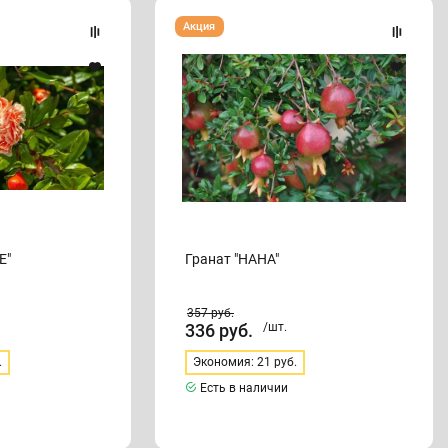
Гранат
Акция
"НАНА"
Е"
Гранат "НАНА"
357
руб.
336
руб.
/шт.
.
Экономия: 21 руб.
Есть в наличии