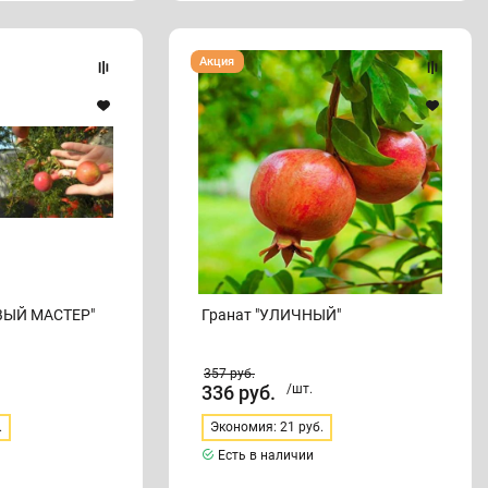
Гранат
Акция
"УЛИЧНЫЙ"
ВЫЙ МАСТЕР"
Гранат "УЛИЧНЫЙ"
357
руб.
336
руб.
/шт.
.
Экономия: 21 руб.
Есть в наличии