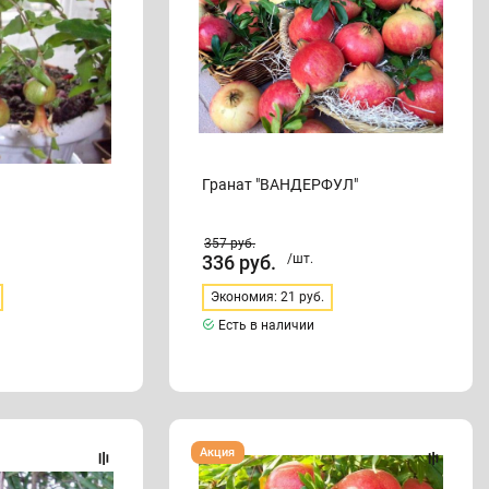
Гранат "ВАНДЕРФУЛ"
357
руб.
336
руб.
/шт.
Экономия: 21 руб.
Есть в наличии
Гранат
Акция
"ГЮЛОША
КРАСНАЯ"