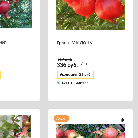
ИЙ"
Гранат "АК-ДОНА"
357
руб.
336
руб.
/шт.
Экономия: 21 руб.
Есть в наличии
Гранат
Акция
"ВАНДЕРФУЛ"