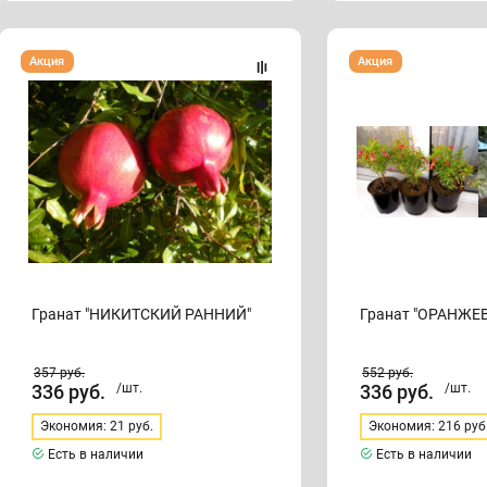
Гранат
Гранат
Акция
Акция
"НИКИТСКИЙ
"ОРАНЖЕВЫЙ
РАННИЙ"
МАСТЕР"
Гранат "НИКИТСКИЙ РАННИЙ"
Гранат "ОРАНЖЕ
357
руб.
552
руб.
336
руб.
/шт.
336
руб.
/шт.
Экономия: 21 руб.
Экономия: 216 руб
Есть в наличии
Есть в наличии