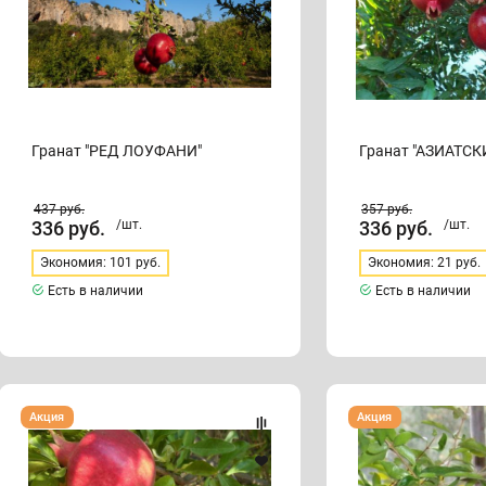
Гранат "РЕД ЛОУФАНИ"
Гранат "АЗИАТСК
437
руб.
357
руб.
336
руб.
/шт.
336
руб.
/шт.
Экономия: 101 руб.
Экономия: 21 руб.
Есть в наличии
Есть в наличии
Гранат
Гранат
Акция
Акция
"АХМАР"
"БЕЙБИ"