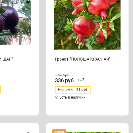
Й ШАР"
Гранат "ГЮЛОША КРАСНАЯ"
357
руб.
336
руб.
/шт.
Экономия: 21 руб.
Есть в наличии
Гранат
Акция