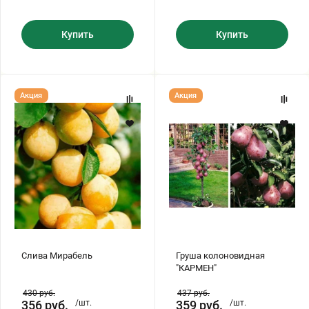
Купить
Купить
Слива
Груша
Акция
Акция
Мирабель
колоновидная
"КАРМЕН"
Слива Мирабель
Груша колоновидная
"КАРМЕН"
430
руб.
437
руб.
356
руб.
/шт.
359
руб.
/шт.