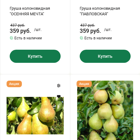
Груша колоновидная
Груша колоновидная
"ОСЕННЯЯ МЕЧТА"
"ПАВЛОВСКАЯ"
437
руб.
437
руб.
359
руб.
/шт.
359
руб.
/шт.
Есть в наличии
Есть в наличии
Купить
Купить
Груша
Груша
Акция
Акция
колоновидная
колоновидная
"БОГАТЫРЬ"
"СЛАДКАЯ
КРАСАВИЦА"