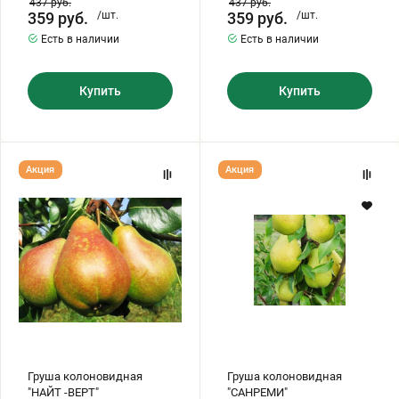
437
руб.
437
руб.
359
руб.
/шт.
359
руб.
/шт.
Есть в наличии
Есть в наличии
Купить
Купить
Груша
Груша
Акция
Акция
колоновидная
колоновидная
"НАЙТ
"САНРЕМИ"
-ВЕРТ"
Груша колоновидная
Груша колоновидная
"НАЙТ -ВЕРТ"
"САНРЕМИ"