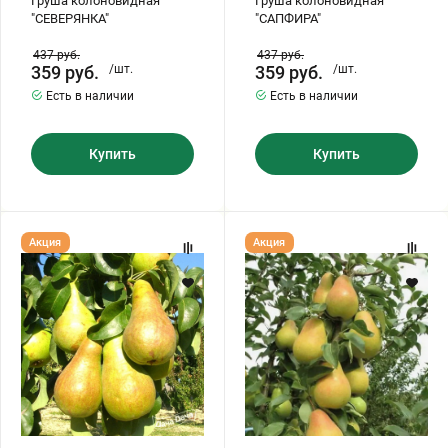
Груша колоновидная
Груша колоновидная
"СЕВЕРЯНКА"
"САПФИРА"
437
руб.
437
руб.
359
руб.
/шт.
359
руб.
/шт.
Есть в наличии
Есть в наличии
Купить
Купить
Груша
Груша
Акция
Акция
колоновидная
колоновидная
"ОСЕННЯЯ
"ПАВЛОВСКАЯ"
МЕЧТА"