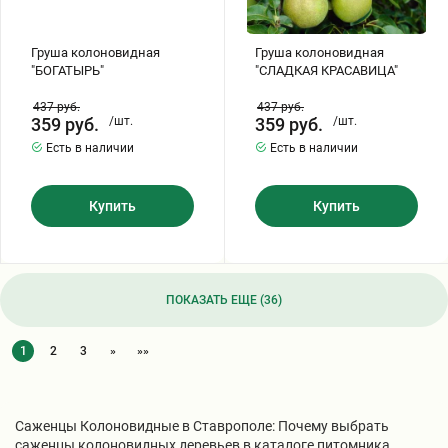
Груша колоновидная
Груша колоновидная
"БОГАТЫРЬ"
"СЛАДКАЯ КРАСАВИЦА"
437
руб.
437
руб.
359
руб.
/шт.
359
руб.
/шт.
Есть в наличии
Есть в наличии
Купить
Купить
ПОКАЗАТЬ ЕЩЕ (36)
1
2
3
»
»»
Саженцы Колоновидные в Ставрополе: Почему выбрать
саженцы колоновидных деревьев в каталоге питомника