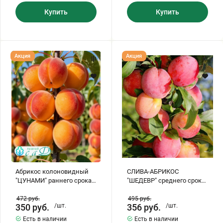
Купить
Купить
Хризантемы саженцы
Зелень и пряные травы
Абрикос
СЛИВА-
Акция
Акция
колоновидный
АБРИКОС
"ЦУНАМИ"
"ШЕДЕВР"
раннего
среднего
срока
срока
созревания
созревания
(самоплодный)
(самоплодный)
Абрикос колоновидный
СЛИВА-АБРИКОС
"ЦУНАМИ" раннего срока
"ШЕДЕВР" среднего срока
созревания
созревания
(самоплодный)
(самоплодный)
472
руб.
495
руб.
350
руб.
/шт.
356
руб.
/шт.
Есть в наличии
Есть в наличии