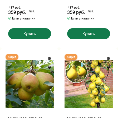
437
руб.
437
руб.
359
руб.
/шт.
359
руб.
/шт.
Есть в наличии
Есть в наличии
Купить
Купить
Груша
Груша
Акция
Акция
колоновидная
колоновидная
"СЕВЕРЯНКА"
"САПФИРА"