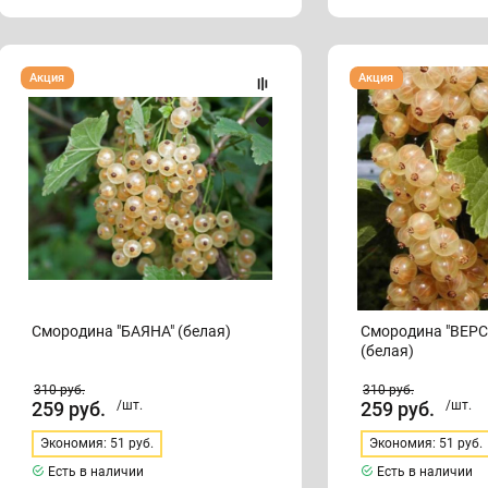
Смородина
Смородина
Акция
Акция
"БАЯНА"
"ВЕРСАЛЬСКАЯ"
(белая)
(белая)
Смородина "БАЯНА" (белая)
Смородина "ВЕР
(белая)
310
руб.
310
руб.
259
руб.
/шт.
259
руб.
/шт.
Экономия: 51 руб.
Экономия: 51 руб.
Есть в наличии
Есть в наличии