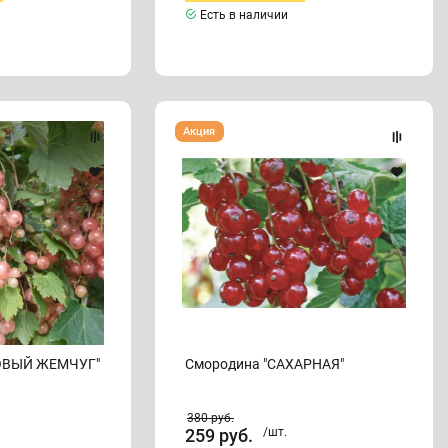
Есть в наличии
Смородина
Акция
"САХАРНАЯ"
ОВЫЙ ЖЕМЧУГ"
Смородина "САХАРНАЯ"
380
руб.
259
руб.
/шт.