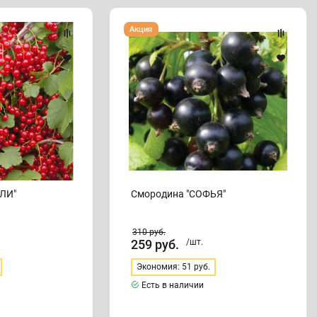
Смородина
Акция
"СОФЬЯ"
ЛИ"
Смородина "СОФЬЯ"
310
руб.
259
руб.
/шт.
Экономия: 51 руб.
Есть в наличии