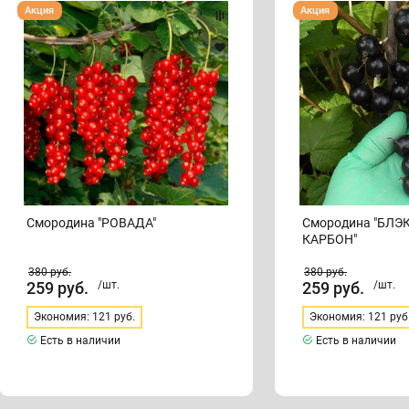
Смородина
Смородина
Акция
Акция
"РОВАДА"
"БЛЭК
МЕДЖИК
КАРБОН"
Смородина "РОВАДА"
Смородина "БЛ
КАРБОН"
380
руб.
380
руб.
259
руб.
/шт.
259
руб.
/шт.
Экономия: 121 руб.
Экономия: 121 руб
Есть в наличии
Есть в наличии