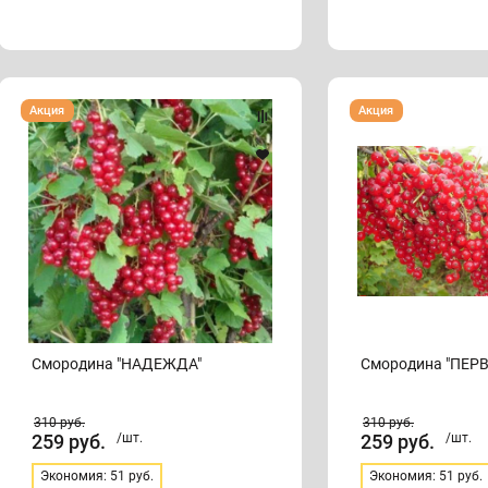
Смородина
Смородина
Акция
Акция
"НАДЕЖДА"
"ПЕРВЕНЕЦ"
Смородина "НАДЕЖДА"
Смородина "ПЕР
310
руб.
310
руб.
259
руб.
/шт.
259
руб.
/шт.
Экономия: 51 руб.
Экономия: 51 руб.