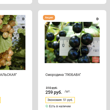
Смородина
Акция
"ЛЮБАВА"
САЛЬСКАЯ"
Смородина "ЛЮБАВА"
310
руб.
259
руб.
/шт.
Экономия: 51 руб.
Есть в наличии