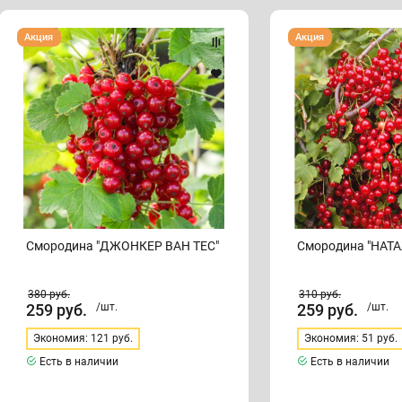
Смородина
Смородина
Акция
Акция
"ДЖОНКЕР
"НАТАЛИ"
ВАН
ТЕС"
Смородина "ДЖОНКЕР ВАН ТЕС"
Смородина "НАТА
380
руб.
310
руб.
259
руб.
/шт.
259
руб.
/шт.
Экономия: 121 руб.
Экономия: 51 руб.
Есть в наличии
Есть в наличии