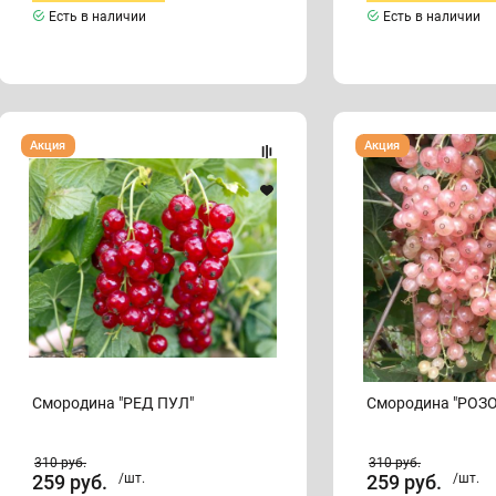
Есть в наличии
Есть в наличии
Смородина
Смородина
Акция
Акция
"РЕД
"РОЗОВЫЙ
ПУЛ"
ЖЕМЧУГ"
Смородина "РЕД ПУЛ"
Смородина "РОЗ
310
руб.
310
руб.
259
руб.
/шт.
259
руб.
/шт.