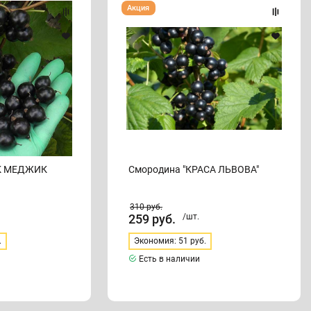
Смородина
Акция
"КРАСА
ЛЬВОВА"
ЭК МЕДЖИК
Смородина "КРАСА ЛЬВОВА"
310
руб.
259
руб.
/шт.
.
Экономия: 51 руб.
Есть в наличии