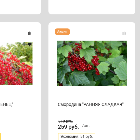
Смородина
Акция
"РАННЯЯ
СЛАДКАЯ"
ВЕНЕЦ"
Смородина "РАННЯЯ СЛАДКАЯ"
310
руб.
259
руб.
/шт.
Экономия: 51 руб.