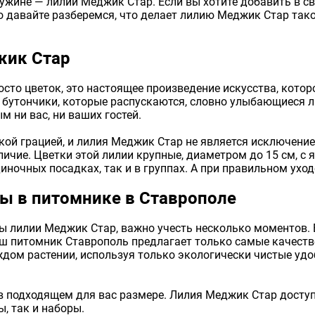
жине — лилии Меджик Стар. Если вы хотите добавить в сво
 давайте разберемся, что делает лилию Меджик Стар тако
жик Стар
сто цветок, это настоящее произведение искусства, котор
 бутончики, которые распускаются, словно улыбающиеся ли
 ни вас, ни ваших гостей.
ой грацией, и лилия Меджик Стар не является исключением
ичие. Цветки этой лилии крупные, диаметром до 15 см, с
иночных посадках, так и в группах. А при правильном уход
ы в питомнике в Ставрополе
ы лилии Меджик Стар, важно учесть несколько моментов. В
ш питомник Ставрополь предлагает только самые качеств
дом растении, используя только экологически чистые удоб
в подходящем для вас размере. Лилия Меджик Стар доступ
, так и наборы.