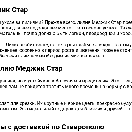
жик Стар
 уходе за лилиями? Прежде всего, лилия Меджик Стар пред
брали для нее подходящее место — это основа успеха. Так
нимательны: почва должна быть легкой, плодородной и хор
. Лилия любит влагу, но не терпит избытка воды. Поэтому 
енцев, особенно в период роста и цветения, тоже не стои
обеспечить им все необходимые микроэлементы.
илию Меджик Стар
асива, но и устойчива к болезням и вредителям. Это — еще
 ней вам не придется тратить много времени на борьбу с 
одят для срезки. Их крупные и яркие цветы прекрасно буду
оматом. Это идеальный подарок для близких и друзей — пр
цы с доставкой по Ставрополю