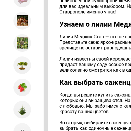
великолепной кулинарной жемчу
для вас идеальным выбором. Но
Ставрополе именно у нас!
Узнаем о лилии Мед
Лилия Меджик Стар — это не про
Представьте себе: ярко-красные
зрелище не оставит равнодушным
Лилии известны своей королевск
придаст вашему саду особое вел
великолепно смотрятся как в од
Как выбрать саженц
Когда вы решите купить саженц
которых они выращиваются. На
с любовью. Мы заботимся о каж
красоту ваших цветов.
Во-вторых, выбирайте саженцы 
выбрать как одиночные саженцы